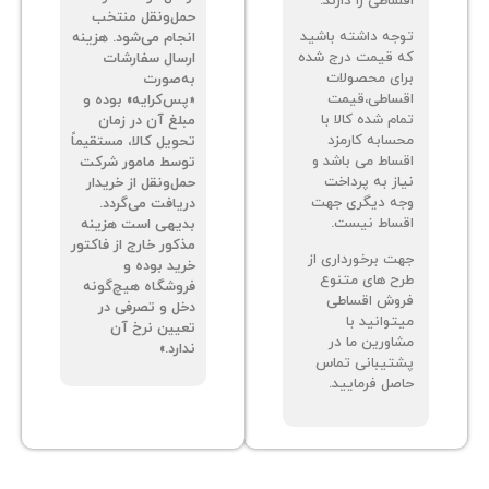
اطی را دارند.
حمل‌ونقل منتخب
جه داشته باشید
انجام می‌شود. هزینه
 قیمت درج شده
ارسال سفارشات
ای محصولات
به‌صورت
ساطی،قیمت
«پس‌کرایه» بوده و
م شده کالا با
مبلغ آن در زمان
سابه کارمزد
تحویل کالا، مستقیماً
ساط می باشد و
توسط مامور شرکت
از به پرداخت
حمل‌ونقل از خریدار
ه دیگری جهت
دریافت می‌گردد.
ساط نیست.
بدیهی است هزینه
مذکور خارج از فاکتور
ت برخورداری از
خرید بوده و
ح های متنوع
فروشگاه هیچ‌گونه
وش اقساطی
دخل و تصرفی در
توانید با
تعیین نرخ آن
اورین ما در
ندارد.»
تیبانی تماس
صل فرمایید.