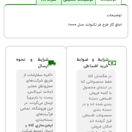
رح فر تکنولند مدل ۱۰۰۰۰
شرایط و ضوابط
شرایط و نحوه
خرید اقساطی
ارسال
«کلیه سفارشات از
 هگمتان کالا
طریق شرکت‌های
ط محصولاتی که
حمل‌ونقل معتبر
 ابتدای محصول
(مانند تیپاکس،
 کلمه فروش
پست یا باربری)
ساطی دسته
ارسال می‌گردند. در
دی شده اند و در
این فروشگاه، تمامی
ته بندی
فرآیندهای
صولات اقساطی
بسته‌بندی،
ر گرفته اند
ایمن‌سازی کالا
و
کان فروش
ارسال توسط شرکت