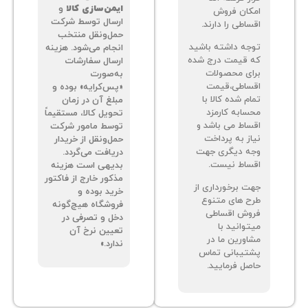
ایمن‌سازی کالا
و
کان فروش
ارسال توسط شرکت
اطی را دارند.
حمل‌ونقل منتخب
جه داشته باشید
انجام می‌شود. هزینه
 قیمت درج شده
ارسال سفارشات
ای محصولات
به‌صورت
ساطی،قیمت
«پس‌کرایه» بوده و
م شده کالا با
مبلغ آن در زمان
سابه کارمزد
تحویل کالا، مستقیماً
ساط می باشد و
توسط مامور شرکت
از به پرداخت
حمل‌ونقل از خریدار
ه دیگری جهت
دریافت می‌گردد.
ساط نیست.
بدیهی است هزینه
مذکور خارج از فاکتور
ت برخورداری از
خرید بوده و
ح های متنوع
فروشگاه هیچ‌گونه
وش اقساطی
دخل و تصرفی در
توانید با
تعیین نرخ آن
اورین ما در
ندارد.»
تیبانی تماس
صل فرمایید.