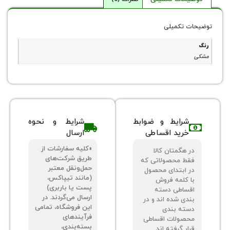
 تکمیلی
شرایط و ضوابط
شرایط و نحوه
خرید اقساطی
ارسال
«کلیه سفارشات از
 هگمتان کالا
طریق شرکت‌های
ط محصولاتی که
حمل‌ونقل معتبر
 ابتدای محصول
(مانند تیپاکس،
 کلمه فروش
پست یا باربری)
ساطی دسته
ارسال می‌گردند. در
دی شده اند و در
این فروشگاه، تمامی
ته بندی
فرآیندهای
صولات اقساطی
بسته‌بندی،
ر گرفته اند