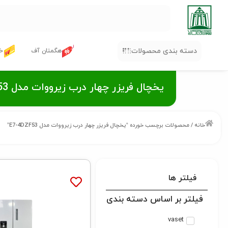
دسته بندی محصولات
هگمتان آف
خر
یخچال فریزر چهار درب زیرووات مدل E7-4DZF53
خانه
/ محصولات برچسب خورده “یخچال فریزر چهار درب زیرووات مدل E7-4DZF53”
فیلتر ها
فیلتر بر اساس دسته بندی
vaset