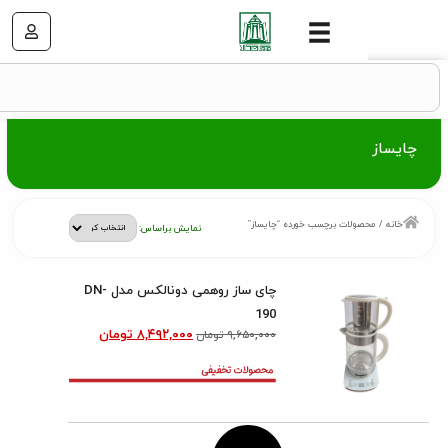
صولات برچسب خورده “چایساز”
نمایش براساس:
چای ساز روهمی دونالکس مدل DN-
190
۸,۴۹۲,۰۰۰
تومان
۹,۶۵۰,۰۰۰
تومان