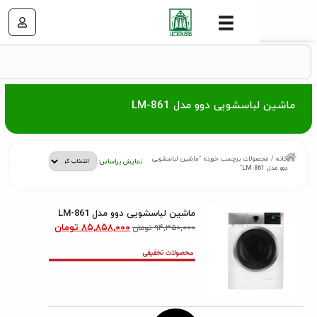
سشویی دوو مدل LM-861
ولات برچسب خورده “ماشین لباسشویی
نمایش براساس:
ماشین لباسشویی دوو مدل LM-861
۸۵,۸۵۸,۰۰۰
تومان
۹۴,۳۵۰,۰۰۰
تومان