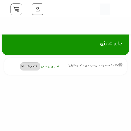
جارو شارژی
خانه
/ محصولات برچسب خورده “جارو شارژی”
نمایش براساس: