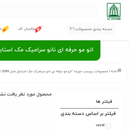
دسته بندی محصولات
هگمتان آف
خر
اتو مو حرفه ای نانو سرامیک مک استایلر مدل 
خانه
/ محصولات برچسب خورده “اتو مو حرفه ای نانو سرامیک مک استایلر مدل MAC-2089”
محصول مورد نظر یافت نش
فیلتر ها
فیلتر بر اساس دسته بندی
vaset