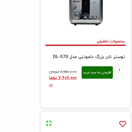
توستر نان بزرگ دلمونتی مدل DL-570
۸,۹۵۰,۰۰۰
تومان
افزودن به سبد خرید
۷,۶۰۷,۰۰۰
توما
ن