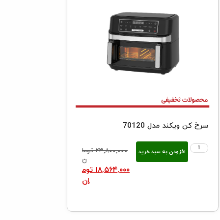
سرخ کن ویکند مدل 70120
۲۳,۸۰۰,۰۰۰
توما
افزودن به سبد خرید
ن
۱۸,۵۶۴,۰۰۰
توم
ان