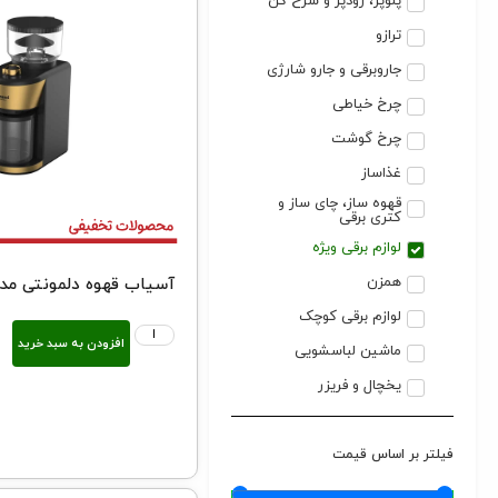
پلوپز، زودپز و سرخ کن
ترازو
جاروبرقی و جارو شارژی
چرخ خیاطی
چرخ گوشت
غذاساز
قهوه ساز، چای ساز و
کتری برقی
لوازم برقی ویژه
همزن
آسیاب قهوه دلمونتی مدل  680
لوازم برقی کوچک
افزودن به سبد خرید
ماشین لباسشویی
یخچال و فریزر
فیلتر بر اساس قیمت