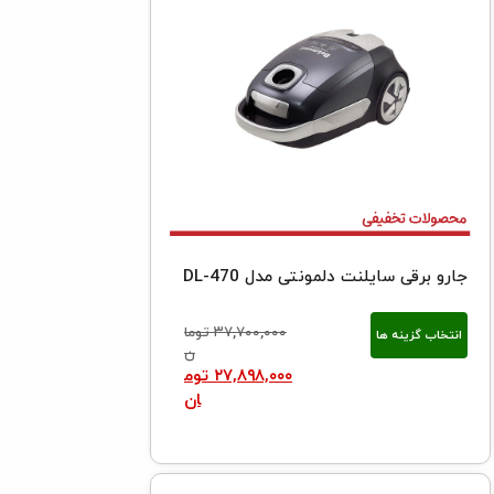
جارو برقی سایلنت دلمونتی مدل DL-470
۳۷,۷۰۰,۰۰۰
توما
انتخاب گزینه ها
ن
۲۷,۸۹۸,۰۰۰
توم
ان